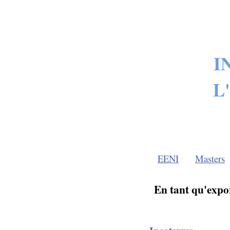
I
L
EENI
Masters
En tant qu'expor