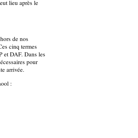
eut lieu après le
ehors de nos
 Ces cinq termes
P et DAF. Dans les
 nécessaires pour
e arrivée.
ool :