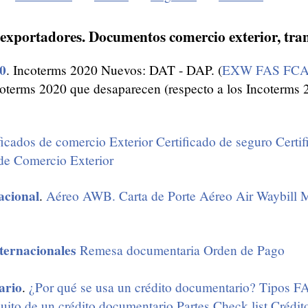
exportadores. Documentos comercio exterior, tra
0
. Incoterms 2020 Nuevos: DAT - DAP. (
EXW
FAS
FC
coterms 2020 que desaparecen (respecto a los Incoterms 
ficados de comercio Exterior
Certificado de seguro
Certi
e Comercio Exterior
acional
.
Aéreo
AWB. Carta de Porte Aéreo Air Waybill
M
ternacionales
Remesa documentaria
Orden de Pago
ario
.
¿Por qué se usa un crédito documentario?
Tipos
FA
cuito de un crédito documentario
Partes
Check list
Crédit