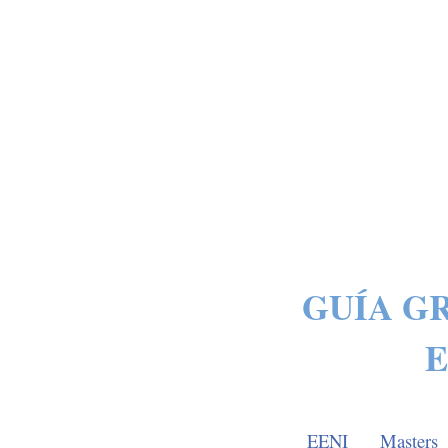
GUÍA G
EENI
Masters