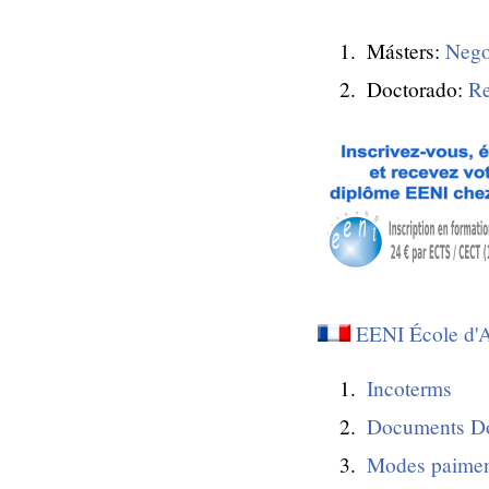
Másters:
Nego
Doctorado:
Re
EENI École d'A
Incoterms
Documents
D
Modes paime