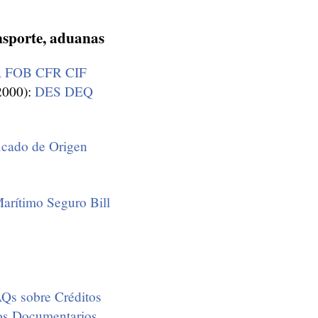
nsporte, aduanas
A
FOB
CFR
CIF
2000):
DES
DEQ
ficado de Origen
arítimo
Seguro
Bill
Qs sobre Créditos
os Documentarios