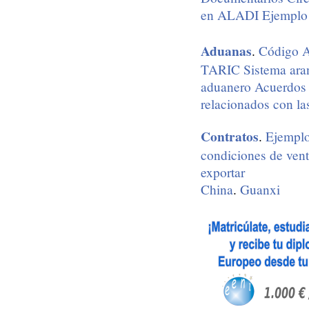
en ALADI
Ejemplo 
Aduanas
.
Código A
TARIC
Sistema ara
aduanero
Acuerdos 
relacionados con la
Contratos
.
Ejemplo
condiciones de ven
exportar
China
.
Guanxi