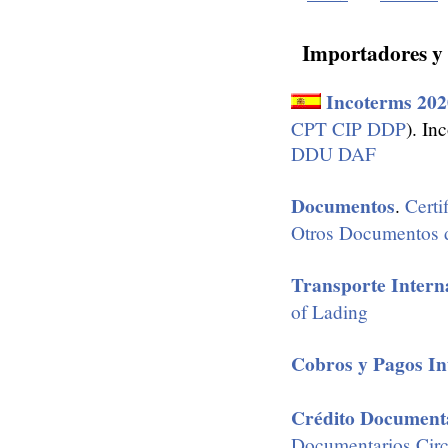
Importadores y 
Incoterms 202
CPT
CIP
DDP
). In
DDU
DAF
Documentos
.
Certi
Otros Documentos d
Transporte Intern
of Lading
Cobros y Pagos In
Crédito Document
Documentarios
Cir